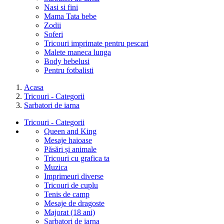
Nasi si fini
Mama Tata bebe
Zodii
Soferi
Tricouri imprimate pentru pescari
Malete maneca lunga
Body bebelusi
Pentru fotbalisti
Acasa
Tricouri - Categorii
Sarbatori de iarna
Tricouri - Categorii
Queen and King
Mesaje haioase
Păsări și animale
Tricouri cu grafica ta
Muzica
Imprimeuri diverse
Tricouri de cuplu
Tenis de camp
Mesaje de dragoste
Majorat (18 ani)
Sarbatori de iarna