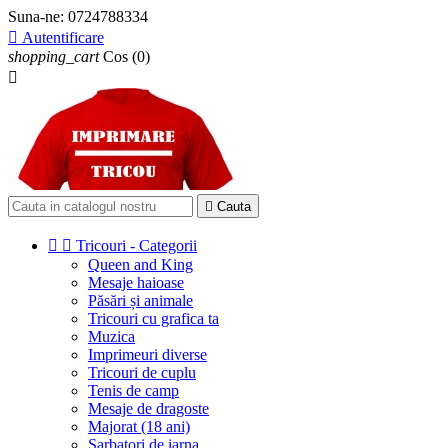
Suna-ne:
0724788334

Autentificare
shopping_cart
Cos
(0)


Cauta


Tricouri - Categorii
Queen and King
Mesaje haioase
Păsări și animale
Tricouri cu grafica ta
Muzica
Imprimeuri diverse
Tricouri de cuplu
Tenis de camp
Mesaje de dragoste
Majorat (18 ani)
Sarbatori de iarna