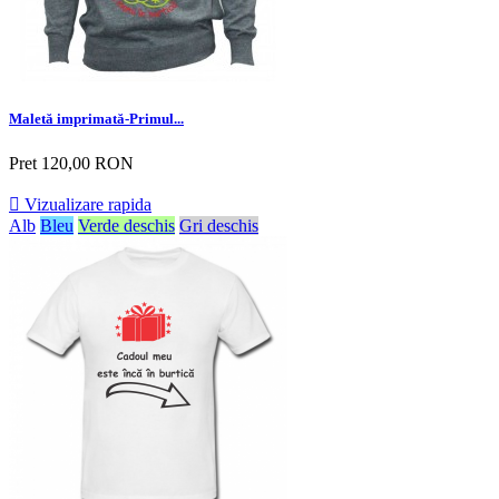
Maletă imprimată-Primul...
Pret
120,00 RON

Vizualizare rapida
Alb
Bleu
Verde deschis
Gri deschis