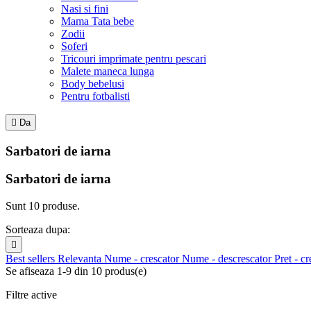
Nasi si fini
Mama Tata bebe
Zodii
Soferi
Tricouri imprimate pentru pescari
Malete maneca lunga
Body bebelusi
Pentru fotbalisti

Da
Sarbatori de iarna
Sarbatori de iarna
Sunt 10 produse.
Sorteaza dupa:

Best sellers
Relevanta
Nume - crescator
Nume - descrescator
Pret - c
Se afiseaza 1-9 din 10 produs(e)
Filtre active