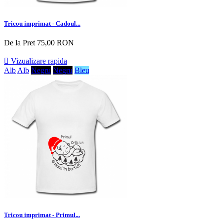
Tricou imprimat - Cadoul...
De la
Pret
75,00 RON

Vizualizare rapida
Alb
Alb
Negru
Negru
Bleu
Tricou imprimat - Primul...