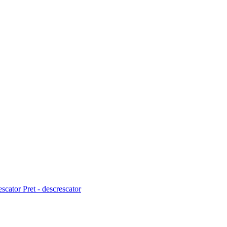
rescator
Pret - descrescator