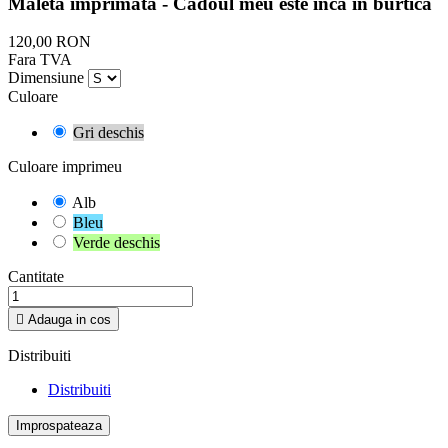
Maletă imprimată - Cadoul meu este încă în burtică
120,00 RON
Fara TVA
Dimensiune
Culoare
Gri deschis
Culoare imprimeu
Alb
Bleu
Verde deschis
Cantitate

Adauga in cos
Distribuiti
Distribuiti