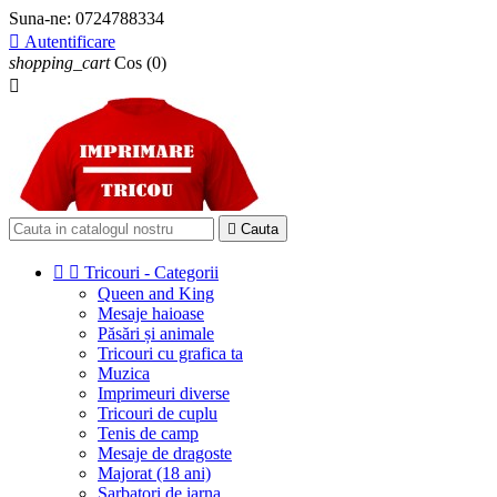
Suna-ne:
0724788334

Autentificare
shopping_cart
Cos
(0)


Cauta


Tricouri - Categorii
Queen and King
Mesaje haioase
Păsări și animale
Tricouri cu grafica ta
Muzica
Imprimeuri diverse
Tricouri de cuplu
Tenis de camp
Mesaje de dragoste
Majorat (18 ani)
Sarbatori de iarna