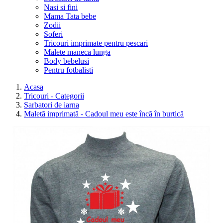
Nasi si fini
Mama Tata bebe
Zodii
Soferi
Tricouri imprimate pentru pescari
Malete maneca lunga
Body bebelusi
Pentru fotbalisti
Acasa
Tricouri - Categorii
Sarbatori de iarna
Maletă imprimată - Cadoul meu este încă în burtică