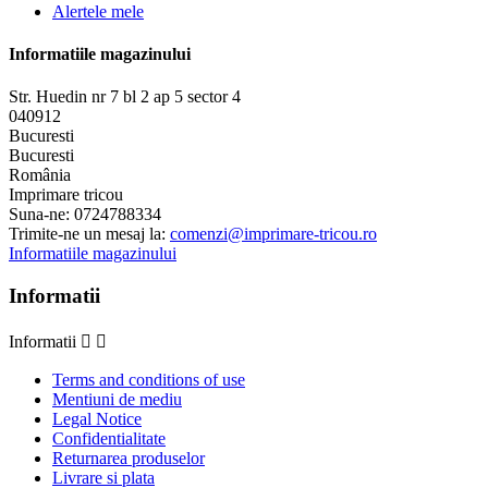
Alertele mele
Informatiile magazinului
Str. Huedin nr 7 bl 2 ap 5 sector 4
040912
Bucuresti
Bucuresti
România
Imprimare tricou
Suna-ne:
0724788334
Trimite-ne un mesaj la:
comenzi@imprimare-tricou.ro
Informatiile magazinului
Informatii
Informatii


Terms and conditions of use
Mentiuni de mediu
Legal Notice
Confidentialitate
Returnarea produselor
Livrare si plata