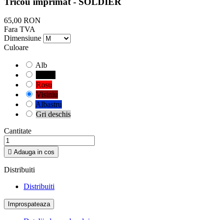
Tricou imprimat - SOLDIER
65,00 RON
Fara TVA
Dimensiune
Culoare
Alb
Negru
Rosu
Visiniu
Albastru
Gri deschis
Cantitate

Adauga in cos
Distribuiti
Distribuiti