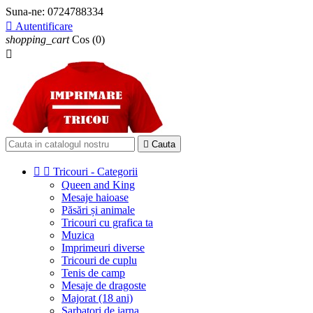
Suna-ne:
0724788334

Autentificare
shopping_cart
Cos
(0)


Cauta


Tricouri - Categorii
Queen and King
Mesaje haioase
Păsări și animale
Tricouri cu grafica ta
Muzica
Imprimeuri diverse
Tricouri de cuplu
Tenis de camp
Mesaje de dragoste
Majorat (18 ani)
Sarbatori de iarna