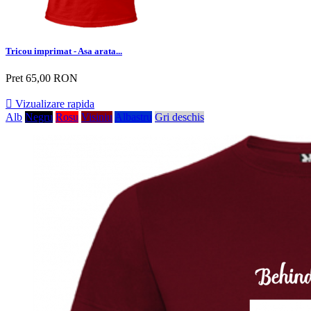
Tricou imprimat - Asa arata...
Pret
65,00 RON

Vizualizare rapida
Alb
Negru
Rosu
Visiniu
Albastru
Gri deschis