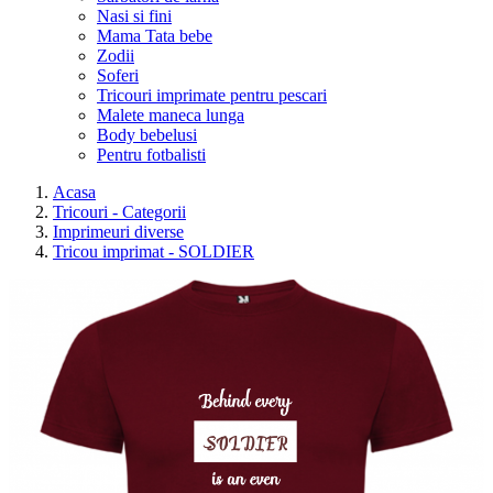
Nasi si fini
Mama Tata bebe
Zodii
Soferi
Tricouri imprimate pentru pescari
Malete maneca lunga
Body bebelusi
Pentru fotbalisti
Acasa
Tricouri - Categorii
Imprimeuri diverse
Tricou imprimat - SOLDIER