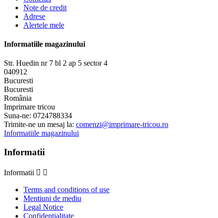
Note de credit
Adrese
Alertele mele
Informatiile magazinului
Str. Huedin nr 7 bl 2 ap 5 sector 4
040912
Bucuresti
Bucuresti
România
Imprimare tricou
Suna-ne:
0724788334
Trimite-ne un mesaj la:
comenzi@imprimare-tricou.ro
Informatiile magazinului
Informatii
Informatii


Terms and conditions of use
Mentiuni de mediu
Legal Notice
Confidentialitate