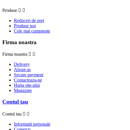
Produse


Reduceri de pret
Produse noi
Cele mai cumparate
Firma noastra
Firma noastra


Delivery
About us
Secure payment
Contacteaza-ne
Harta site-ului
Magazine
Contul tau
Contul tau


Informatii personale
Comenzi