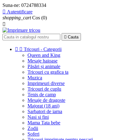
Suna-ne:
0724788334

Autentificare
shopping_cart
Cos
(0)


Cauta


Tricouri - Categorii
Queen and King
Mesaje haioase
Păsări și animale
Tricouri cu grafica ta
Muzica
Imprimeuri diverse
Tricouri de cuplu
Tenis de camp
Mesaje de dragoste
Majorat (18 ani)
Sarbatori de iarna
Nasi si fini
Mama Tata bebe
Zodii
Soferi
Tricouri imprimate pentru pescari