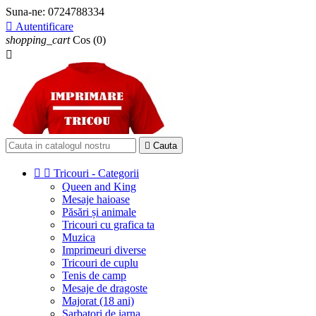
Suna-ne:
0724788334

Autentificare
shopping_cart
Cos
(0)


Cauta


Tricouri - Categorii
Queen and King
Mesaje haioase
Păsări și animale
Tricouri cu grafica ta
Muzica
Imprimeuri diverse
Tricouri de cuplu
Tenis de camp
Mesaje de dragoste
Majorat (18 ani)
Sarbatori de iarna