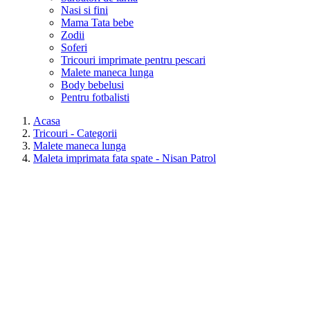
Nasi si fini
Mama Tata bebe
Zodii
Soferi
Tricouri imprimate pentru pescari
Malete maneca lunga
Body bebelusi
Pentru fotbalisti
Acasa
Tricouri - Categorii
Malete maneca lunga
Maleta imprimata fata spate - Nisan Patrol