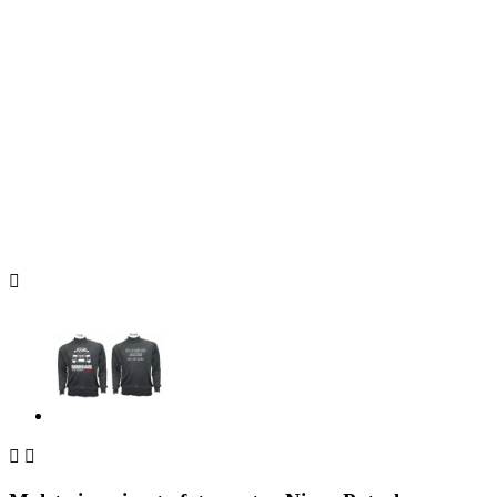


