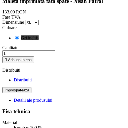
Maleta imprimata fata spate - Nisan Patrol
133,00 RON
Fara TVA
Dimensiune
Culoare
Gri inchis
Cantitate

Adauga in cos
Distribuiti
Distribuiti
Detalii ale produsului
Fisa tehnica
Material
Bumbac 100 %