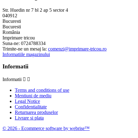
Str. Huedin nr 7 bl 2 ap 5 sector 4
040912
Bucuresti
Bucuresti
România
Imprimare tricou
Suna-ne:
0724788334
Trimite-ne un mesaj la:
comenzi@imprimare-tricou.ro
Informatiile magazinului
Informatii
Informatii


Terms and conditions of use
Mentiuni de mediu
Legal Notice
Confidentialitate
Returnarea produselor
Livrare si plata
© 2026 - Ecommerce software by webrise™