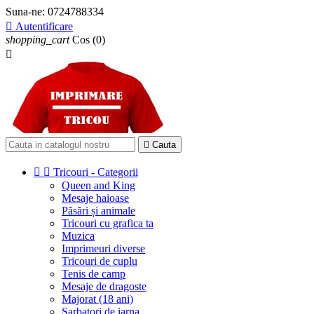
Suna-ne:
0724788334

Autentificare
shopping_cart
Cos
(0)


Cauta


Tricouri - Categorii
Queen and King
Mesaje haioase
Păsări și animale
Tricouri cu grafica ta
Muzica
Imprimeuri diverse
Tricouri de cuplu
Tenis de camp
Mesaje de dragoste
Majorat (18 ani)
Sarbatori de iarna