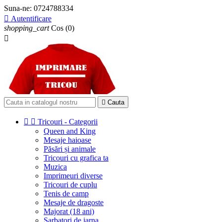
Suna-ne:
0724788334

Autentificare
shopping_cart
Cos
(0)


Cauta


Tricouri - Categorii
Queen and King
Mesaje haioase
Păsări și animale
Tricouri cu grafica ta
Muzica
Imprimeuri diverse
Tricouri de cuplu
Tenis de camp
Mesaje de dragoste
Majorat (18 ani)
Sarbatori de iarna