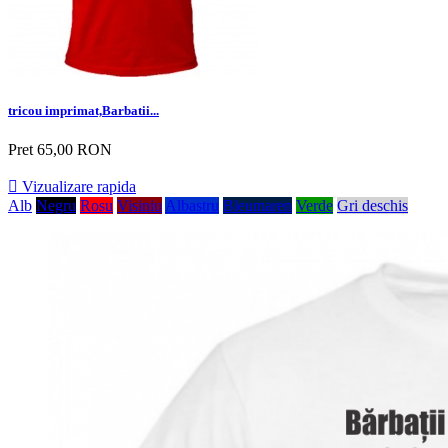
tricou imprimat,Barbatii...
Pret
65,00 RON

Vizualizare rapida
Alb
Negru
Rosu
Visiniu
Albastru
Bleumaren
Verde
Gri deschis