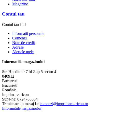
Magazine
Contul tau
Contul tau


Informatii personale
Comenzi
Note de credit
Adrese
Alertele mele
Informatiile magazinului
Str. Huedin nr 7 bl 2 ap 5 sector 4
040912
Bucuresti
Bucuresti
România
Imprimare tricou
Suna-ne:
0724788334
Trimite-ne un mesaj la:
comenzi@imprimare-tricou.ro
Informatiile magazinului