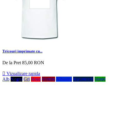
Tricouri imprimate cu...
De la
Pret
85,00 RON

Vizualizare rapida
Alb
Negru
Gri
Rosu
Visiniu
Albastru
Bleumaren
Verde