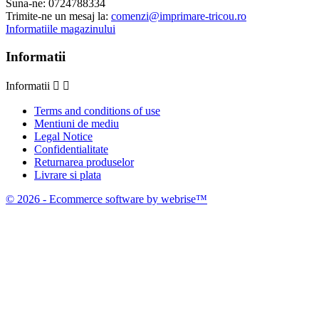
Suna-ne:
0724788334
Trimite-ne un mesaj la:
comenzi@imprimare-tricou.ro
Informatiile magazinului
Informatii
Informatii


Terms and conditions of use
Mentiuni de mediu
Legal Notice
Confidentialitate
Returnarea produselor
Livrare si plata
© 2026 - Ecommerce software by webrise™