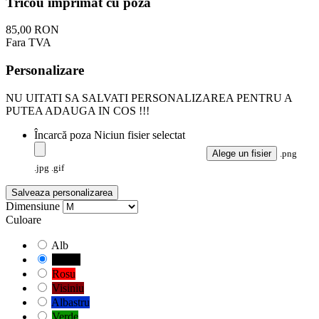
Tricou imprimat cu poza
85,00 RON
Fara TVA
Personalizare
NU UITATI SA SALVATI PERSONALIZAREA PENTRU A
PUTEA ADAUGA IN COS !!!
Încarcă poza
Niciun fisier selectat
Alege un fisier
.png
.jpg .gif
Salveaza personalizarea
Dimensiune
Culoare
Alb
Negru
Rosu
Visiniu
Albastru
Verde