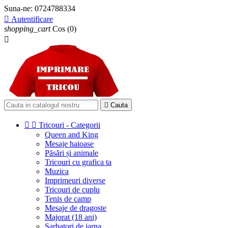
Suna-ne:
0724788334

Autentificare
shopping_cart
Cos
(0)


Cauta


Tricouri - Categorii
Queen and King
Mesaje haioase
Păsări și animale
Tricouri cu grafica ta
Muzica
Imprimeuri diverse
Tricouri de cuplu
Tenis de camp
Mesaje de dragoste
Majorat (18 ani)
Sarbatori de iarna